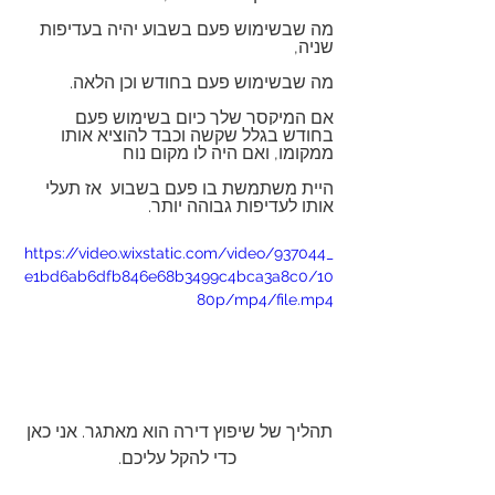
מה שבשימוש פעם בשבוע יהיה בעדיפות 
שניה,
מה שבשימוש פעם בחודש וכן הלאה.
אם המיקסר שלך כיום בשימוש פעם 
בחודש בגלל שקשה וכבד להוציא אותו 
ממקומו, ואם היה לו מקום נוח 
היית משתמשת בו פעם בשבוע 
 אז תעלי 
אותו לעדיפות גבוהה יותר.
https://video.wixstatic.com/video/937044_
e1bd6ab6dfb846e68b3499c4bca3a8c0/10
80p/mp4/file.mp4
תהליך של שיפוץ דירה הוא מאתגר. אני כאן 
כדי להקל עליכם.